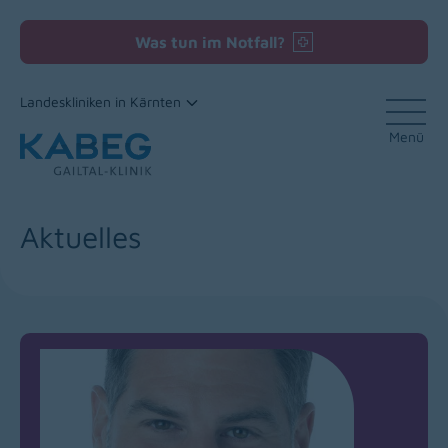
Was tun im Notfall?
Landeskliniken in Kärnten
Menü
Zum Inhalt
Aktuelles