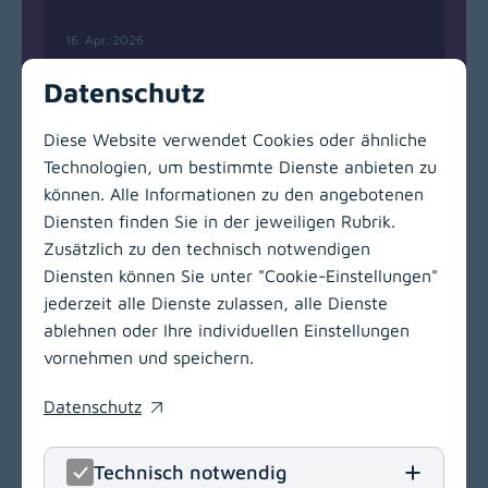
16. Apr. 2026
Datenschutz
1
2
3
4
5
6
7
8
9
10
Diese Website verwendet Cookies oder ähnliche
Nächste
Technologien, um bestimmte Dienste anbieten zu
können. Alle Informationen zu den angebotenen
Diensten finden Sie in der jeweiligen Rubrik.
Zusätzlich zu den technisch notwendigen
Zur Hauptnavigation
Diensten können Sie unter "Cookie-Einstellungen"
jederzeit alle Dienste zulassen, alle Dienste
ablehnen oder Ihre individuellen Einstellungen
vornehmen und speichern.
Gailtal-Klinik
Datenschutz
(opens in a new window)
Radniger Straße 12
9620 Hermagor
Technisch notwendig