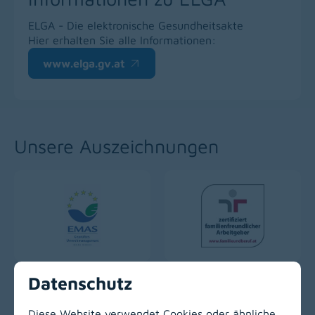
ELGA - Die elektronische Gesundheitsakte
Hier erhalten Sie alle Informationen:
www.elga.gv.at
(opens in a new window)
Unsere Auszeichnungen
Datenschutz
Diese Website verwendet Cookies oder ähnliche