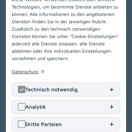
Technologien, um bestimmte Dienste anbieten zu
können. Alle Informationen zu den angebotenen
Diensten finden Sie in der jeweiligen Rubrik.
Zusätzlich zu den technisch notwendigen
Zur Hauptnavigation
Diensten können Sie unter "Cookie-Einstellungen"
jederzeit alle Dienste zulassen, alle Dienste
ablehnen oder Ihre individuellen Einstellungen
vornehmen und speichern.
Gailtal-Klinik
Datenschutz
(opens in a new window)
Radniger Straße 12
9620 Hermagor
Technisch notwendig
T
+43 4282 2220
E
office[at]gailtal-klinik
.
at
Analytik
Navigation
(opens in a new window)
Dritte Parteien