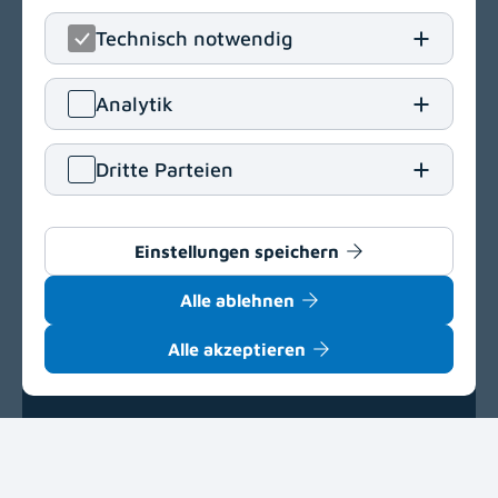
Technisch notwendig
Analytik
Gailtal-Klinik
Dritte Parteien
Radniger Straße 12
9620 Hermagor
Einstellungen speichern
T
+43 4282 2220
E
office[at]gailtal-klinik
.
at
Alle ablehnen
Navigation
Alle akzeptieren
(opens in a new window)
Einkaufsbedingungen
Delegationsregister
(opens in a new window)