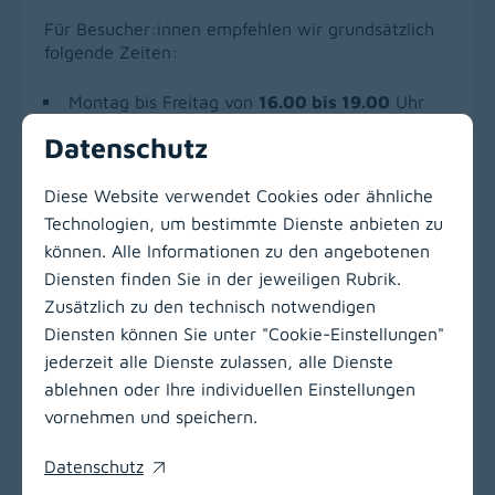
Für Besucher:innen empfehlen wir grundsätzlich
folgende Zeiten:
Montag bis Freitag von
16.00 bis 19.00
Uhr
An Wochenenden und Feiertagen von
11.00
Datenschutz
bis 19.00
Uhr
Dringende Besuche zu einem anderen Zeitpunkt
Diese Website verwendet Cookies oder ähnliche
sind mit dem Pflegepersonal zu vereinbaren. Wir
Technologien, um bestimmte Dienste anbieten zu
bitten Sie, die Therapiezeiten zu respektieren.
können. Alle Informationen zu den angebotenen
Diensten finden Sie in der jeweiligen Rubrik.
Zusätzlich zu den technisch notwendigen
Zur Hauptnavigation
Diensten können Sie unter "Cookie-Einstellungen"
jederzeit alle Dienste zulassen, alle Dienste
ablehnen oder Ihre individuellen Einstellungen
vornehmen und speichern.
Datenschutz
(opens in a new window)